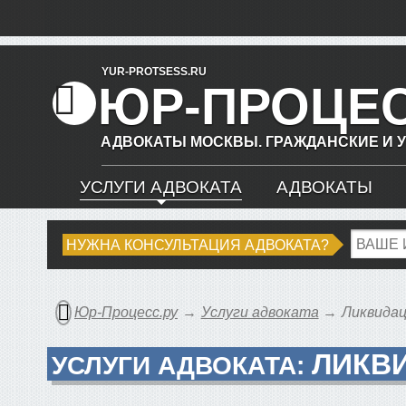
YUR-PROTSESS.RU
ЮР-ПРОЦЕ
АДВОКАТЫ МОСКВЫ.
ГРАЖДАНСКИЕ И 
УСЛУГИ АДВОКАТА
АДВОКАТЫ
НУЖНА КОНСУЛЬТАЦИЯ АДВОКАТА?
Юр-Процесс.ру
Услуги адвоката
Ликвидац
ЛИКВ
УСЛУГИ АДВОКАТА: