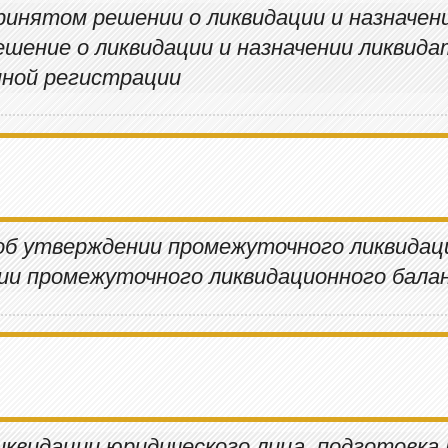
ринятом решении о ликвидации и назначен
шение о ликвидации и назначении ликвида
нной регистрации
б утверждении промежуточного ликвидаци
ии промежуточного ликвидационного бала
иквидации юридического лица, подготовка