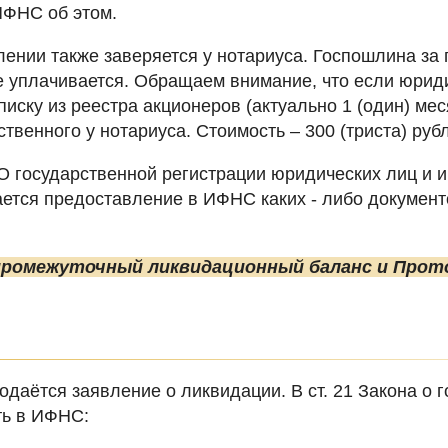
ИФНС об этом.
лении также заверяется у нотариуса. Госпошлина за
е уплачивается. Обращаем внимание, что если юрид
иску из реестра акционеров (актуально 1 (один) ме
венного у нотариуса. Стоимость – 300 (триста) руб
«О государственной регистрации юридических лиц и
вается предоставление в ИФНС каких - либо докумен
промежуточный ликвидационный баланс и Прото
даётся заявление о ликвидации. В ст. 21 Закона о 
ть в ИФНС: