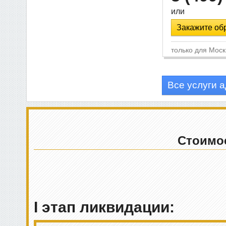
или
Закажите об
Все услуги 
Стоимос
I этап ликвидации: