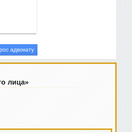
рос адвокату
го лица»