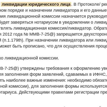
а
ликвидации юридического лица
. В Протоколе/ р
ом порядке и назначении ликвидатора и его данные
ния ликвидационной комиссии назначается руководит
будет заверяться нотариусом в уведомлении о ликви
твлять ликвидационная комиссия/ликвидатор. Обрат
ря 2012 года № ММВ-7-25@) запрещается двухсторо
 (п.1.179th). При назначении ликвидатора или ликв
может быть прописано, что для осуществления проц
ко ликвидационной комиссии.
МВ-7-25@) утверждены требования к оформлению ув
ля заполнения форм заявлений, сдаваемых в ИФНС, 
ить наиболее важные изменения: необходимо обязат
ной комиссии), для заполнения формы используется
отариуса. Действующими правилами регистрации пре