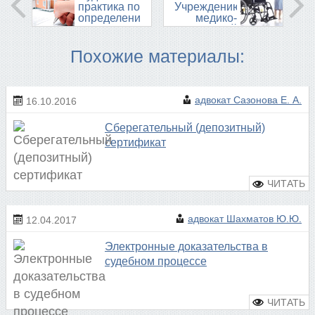
практика по
Учреждению
определению
медико-
пользования
социальной
в
экспертизы
муниципальной
о
Похожие материалы:
...
признании
инвалидом
адвокат Сазонова Е. А.
16.10.2016
Сберегательный (депозитный)
сертификат
адвокат Шахматов Ю.Ю.
12.04.2017
Электронные доказательства в
судебном процессе