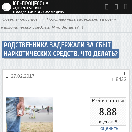
ЮР-ПРОЦЕСС
.РУ
АДВОКАТЫ МОСКВЫ.
ГРАЖДАНСКИЕ И УГОЛОВНЫЕ ДЕЛА.
Советы юристов
Родственника задержали за сбыт
УСЛУГИ АДВОКАТА
наркотических средств. Что делать?
АДВОКАТЫ
РОДСТВЕННИКА ЗАДЕРЖАЛИ ЗА СБЫТ
Введите ваш запрос для начала поиска.
СУДЕБНАЯ ПРАКТИКА
НАРКОТИЧЕСКИХ СРЕДСТВ. ЧТО ДЕЛАТЬ?
ЦЕНЫ
КОНТАКТЫ
27.02.2017
8422
СОВЕТЫ ЮРИСТОВ
ЮР НОВОСТИ
8.88
ДОП. УСЛУГИ
8
оценить