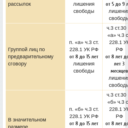
рассылок
лишения
от 5 до 9 
свободы
лишени
свобод
ч.3 ст.30 
«а» ч.3 с
п. «а» ч.3 ст.
228.1 У
Группой лиц по
228.1 УК РФ
РФ
предварительному
от 8 до 15 лет
от 8 лет до
сговору
лишения
лет 3
свободы
месяцев
лишени
свобод
ч.3 ст.30 
«б» ч.3 с
п. «б» ч.3 ст.
228.1 У
228.1 УК РФ
РФ
В значительном
от 8 до 15 лет
от 8 лет до
размере