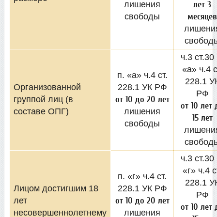
лишения
лет 3
свободы
месяцев
лишени
свобод
ч.3 ст.30 
«а» ч.4 с
п. «а» ч.4 ст.
228.1 У
Организованной
228.1 УК РФ
РФ
группой лиц (в
от 10 до 20 лет
от 10 лет 
составе ОПГ)
лишения
15 лет
свободы
лишени
свобод
ч.3 ст.30 
«г» ч.4 с
п. «г» ч.4 ст.
228.1 У
Лицом достигшим 18
228.1 УК РФ
РФ
лет
от 10 до 20 лет
от 10 лет 
несовершеннолетнему
лишения