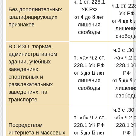
ч. 1 ст. 228.1
ч.1 ст. 22
Без дополнительных
УК РФ
УК РФ
квалифицирующих
от 4 до 8 лет
от 4 до 6 
признаков
лишения
лишени
свободы
свобод
В СИЗО, тюрьме,
ч.3 ст.30 
административном
п. «а» ч.2 ст.
«а» ч.2 с
здании, учебных
228.1 УК РФ
228.1 У
заведениях,
от 5 до 12 лет
РФ
спортивных и
лишения
от 5 до 9 
развлекательных
свободы
лишени
заведениях, на
свобод
транспорте
ч.3 ст.30 
п. «б» ч.2 ст.
«б» ч.2 с
Посредством
228.1 УК РФ
228.1 У
интернета и массовых
от 5 до 12 лет
РФ