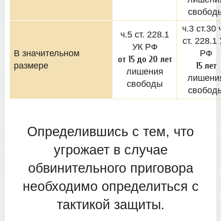
свобод
ч.3 ст.30 
ч.5 ст. 228.1
ст. 228.1
УК РФ
В значительном
РФ
от 15 до 20 лет
размере
15 лет
лишения
лишени
свободы
свобод
Определившись с тем, что
угрожает в случае
обвинительного приговора
необходимо определиться с
тактикой защиты.